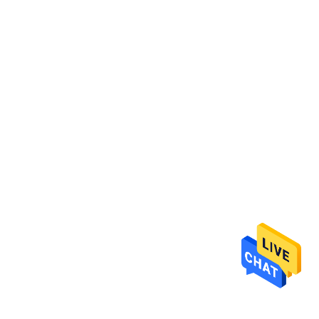
गुणवत्ता
नियंत्रण
संपर्क
करें
एक
उद्धरण
का
अनुरोध
करें