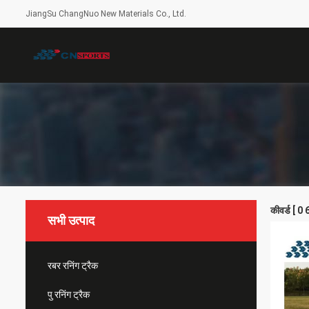
JiangSu ChangNuo New Materials Co., Ltd.
कीवर्ड [ 
सभी उत्पाद
रबर रनिंग ट्रैक
पु रनिंग ट्रैक