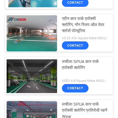
CONTACT
गुणवत्ता
नियंत्रण
ग्रीन कार पार्क एपॉक्सी
फ्लोरिंग, नॉन स्लिप ऑल वेदर
संपर्क
फ्लोर्स पॉल्यूरिया
US $2-4.8/ Square Meter MOQ:/
करें
CONTACT
एक
लचीला SPUA कार पार्क
उद्धरण
एपॉक्सी फ़्लोरिंग
का
US$2-4.8/Square Meter MOQ:/
अनुरोध
CONTACT
करें
लचीला SPUA कार पार्क
एपॉक्सी फ़्लोरिंग प्रतिरोधी पहनें
साइटमैप
Wear