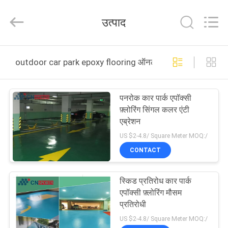
ChangNuo
New
Materials
उत्पाद
Co.,
Ltd..
All
Rights
घर
Reserved.
outdoor car park epoxy flooring ऑनलाइन निर्माण
उत्पादों
पनरोक कार पार्क एपॉक्सी
फ़्लोरिंग सिंगल कलर एंटी
हमारे
एब्रेशन
बारे
US $2-4.8/ Square Meter MOQ:/
CONTACT
में
स्किड प्रतिरोध कार पार्क
कारखाना
एपॉक्सी फ़्लोरिंग मौसम
भ्रमण
प्रतिरोधी
US $2-4.8/ Square Meter MOQ:/