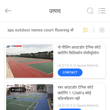
ChangNuo
New
Materials
उत्पाद
Co.,
Ltd..
All
Rights
घर
Reserved.
spu outdoor tennis court flooring ऑनलाइन निर्माण
उत्पादों
नो पीलिंग आउटडोर टेनिस कोर्ट
फ़्लोरिंग सिलिकॉन पॉलीयूरेथेन
हमारे
बारे
US $7.5-12.5/ Square Meter MOQ:/
CONTACT
में
रबर आउटडोर टेनिस कोर्ट
कारखाना
फ़्लोरिंग 1.12MPa कोई
भ्रमण
मलिनकिरण नहीं
US $7.5-12.5/ Square Meter MOQ:/