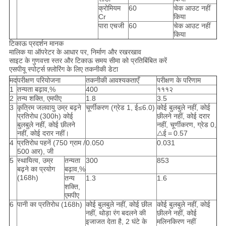
क्रोमियम
60
चेक आउट नहीं
Cr
किया
पारा एचजी
60
चेक आउट नहीं
किया
टिकाऊ प्रदर्शन मानक
मालिक या ऑपरेटर के आधार पर, निर्माण और रखरखाव
साइट के गुणवत्ता स्तर और टिकाऊ समय सीमा को प्रतिबिंबित करें
एसपीयू स्पोर्ट्स फ़्लोरिंग के लिए तकनीकी डेटा
मद
परीक्षण परियोजना
तकनीकी आवश्यकताएँ
परीक्षण के परिणाम
1
तन्यता बढ़ाव,%
400
१११२
2
तन्य शक्ति, एमपीए
1.8
3.5
3
कृत्रिम जलवायु उम्र बढ़ने
चूर्णीकरण (ग्रेड 1, ई≤6.0)
कोई बुलबुले नहीं, कोई
प्रतिरोध (300h) कोई
छीलने नहीं, कोई दरार
बुलबुले नहीं, कोई छीलने
नहीं, चूर्णीकरण, ग्रेड 0,
नहीं, कोई दरार नहीं।
△ई＝0.57
4
प्रतिरोध पहनें (750 ग्राम /
0.050
0.031
500 आर), जी
5
स्थायित्व, उम्र
तन्यता
300
853
बढ़ने का प्रयोग
बढ़ाव,%
(168h)
तन्य
1.3
1.6
शक्ति,
एमपीए
6
पानी का प्रतिरोध (168h)
कोई बुलबुले नहीं, कोई छील
कोई बुलबुले नहीं, कोई
नहीं, थोड़ा रंग बदलने की
छीलने नहीं, कोई
इजाजत देता है, 2 घंटे के
मलिनकिरण नहीं