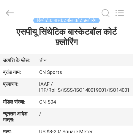
ChangNuo
New
Materials
Co.,
Ltd..
सिंथेटिक बास्केटबॉल कोर्ट फ़्लोरिंग
All
Rights
एसपीयू सिंथेटिक बास्केटबॉल कोर्ट
घर
Reserved.
फ़्लोरिंग
उत्पादों
उत्पत्ति के प्लेस:
चीन
हमारे
ब्रांड नाम:
CN Sports
बारे
प्रमाणन:
IAAF /
में
ITF/RoHS/iSSS/ISO140019001/ISO14001
मॉडल संख्या:
CN-S04
कारखाना
न्यूनतम आदेश
/
भ्रमण
मात्रा:
मूल्य:
US $8-20/ Square Meter