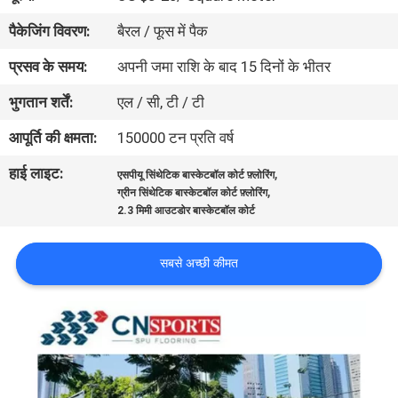
गुणवत्ता
पैकेजिंग विवरण:
बैरल / फूस में पैक
नियंत्रण
प्रसव के समय:
अपनी जमा राशि के बाद 15 दिनों के भीतर
भुगतान शर्तें:
एल / सी, टी / टी
संपर्क
करें
आपूर्ति की क्षमता:
150000 टन प्रति वर्ष
हाई लाइट:
,
एसपीयू सिंथेटिक बास्केटबॉल कोर्ट फ़्लोरिंग
,
एक
ग्रीन सिंथेटिक बास्केटबॉल कोर्ट फ़्लोरिंग
2.3 मिमी आउटडोर बास्केटबॉल कोर्ट
उद्धरण
का
सबसे अच्छी कीमत
अनुरोध
करें
साइटमैप