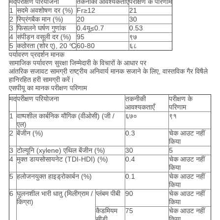
मद
परीक्षण परियोजना
तकनीकी आवश्यकताएँ
परीक्षण के परिणाम
1
सदमे अवशोषण दर (%)
Fr≥12
21
2
स्प्रिंगबैक मान (%)
20
30
3
फिसलने घर्षण गुणांक
0.4यू≤0.7
0.53
4
संपीड़न वसूली दर (%)
95
९७
5
कठोरता (शोर ए), 20 ℃
60-80
६८
पर्यावरण प्रदर्शन मानक
सामाजिक पर्यावरण सुरक्षा जिम्मेदारी के विचारों के आधार पर
आंतरिक सजावट सामग्री राष्ट्रीय अनिवार्य मानक सजाने के लिए, वास्तविक गैर विषैले
हानिरहित हरी सामग्री करें।
एसपीयू का मानक परीक्षण परिणाम
मद
परीक्षण परियोजना
तकनीकी
परीक्षण के
आवश्यकताएँ
परिणाम
1
वाष्पशील कार्बनिक यौगिक (वीओसी) (जी /
६७०
९१
एल)
2
बेंजीन (%)
0.3
चेक आउट नहीं
किया
3
टोल्यूनि (xylene) एथिल बेंजीन (%)
30
5
4
मुक्त डायसोसायनेट (TDI-HDI) (%)
0.4
चेक आउट नहीं
किया
5
हलोजनयुक्त हाइड्रोकार्बन (%)
0.1
चेक आउट नहीं
किया
6
घुलनशील भारी धातु (मिलीग्राम /
प्लंबम पीबी
90
चेक आउट नहीं
किग्रा)
किया
कैडमियम
75
चेक आउट नहीं
सीडी
किया