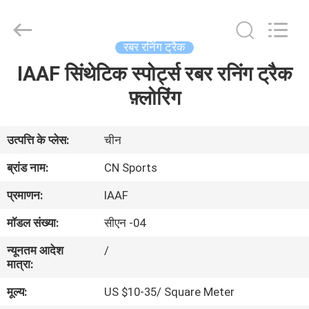
ChangNuo
New
Materials
Co.,
Ltd..
रबर रनिंग ट्रैक
All
Rights
IAAF सिंथेटिक स्पोर्ट्स रबर रनिंग ट्रैक
घर
Reserved.
फ़्लोरिंग
उत्पादों
उत्पत्ति के प्लेस:
चीन
हमारे
ब्रांड नाम:
CN Sports
बारे
प्रमाणन:
IAAF
में
मॉडल संख्या:
सीएन -04
न्यूनतम आदेश
/
कारखाना
मात्रा:
भ्रमण
मूल्य:
US $10-35/ Square Meter