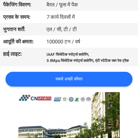
पैकेजिंग विवरण:
बैरल / फूस में पैक
गुणवत्ता
नियंत्रण
प्रसव के समय:
7 कार्य दिवसों में
भुगतान शर्तें:
एल / सी, टी / टी
संपर्क
आपूर्ति की क्षमता:
100000 टन / वर्ष
करें
हाई लाइट:
,
IAAF सिंथेटिक स्पोर्ट्स फ़्लोरिंग
,
0.8Mpa सिंथेटिक स्पोर्ट्स फ़्लोरिंग
एंटी स्टेटिक रबर रेस ट्रैक
एक
उद्धरण
सबसे अच्छी कीमत
का
अनुरोध
करें
साइटमैप