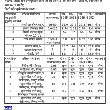
टखनों, जोड़ों और स्नायुबंधन की चोटों की घटनाओं को कम करें। साथ ही, इसे घर्षण को
कम करना चाहिए
गिरने और दुर्घटना के कारण।
धारावाहिक
परीक्षण परियोजना
मानक
CN-
CN-
CN-
CN-
न्यायाधीश
कट्टरपंथी
आवश्यकताएं
S05F
S05T
S05H
S05Z
घुड़दौड़ का घोड़ा
1
सदमे अवशोषण दर,%
30-50
38.9
39.2
39.3
40.1
योग्य
2
लंबवत विरूपण, मिमी
0.6-2.5
1.74
2.02
2.40
2.4
योग्य
3
विरोधी स्लाइड मूल्य,
47
57
57
56
57
योग्य
बीपीएन 20 ℃≥
4
तन्य शक्ति, एमपीए
0.5/0.4
0.8
0.4
0.62
0.51
योग्य
पारगम्य प्रकार
5
तन्यता बढ़ाव,%
40
76.7
46
54.3
52.8
योग्य
6
ज्वाला मंदक स्तर
मैं
मैं
मैं
मैं
मैं
योग्य
7
मोटाई, मिमी
13
13.1
13.0
13.1
13.0
योग्य
धारावाहिक
परीक्षण परियोजना
मानक
CN-
CN-
CN-
CN-
न्यायाधीश
संख्या
आवश्यकताएं
S05F
S05T
S05H
S05Z
1
बेंजीन, जी / किग्रा
0.05
शून्य
शून्य
शून्य
शून्य
योग्य
2
बीटीएक्स, जी / किग्रा
0.05
शून्य
शून्य
शून्य
शून्य
योग्य
3
टोल्यूनि डायसोसायनेट,%
0.2
शून्य
शून्य
शून्य
शून्य
योग्य
4
घुलनशील भारी धातु,
90
शून्य
शून्य
शून्य
शून्य
योग्य
मिलीग्राम / किग्रा पंजाब
5
घुलनशील भारी धातु,
10
2.4
2.0
1.9
2.8
योग्य
मिलीग्राम / किग्रा सीडी
6
घुलनशील भारी धातु,
10
3.2
3.1
3.4
3.4
योग्य
मिलीग्राम / किग्रा सीआर
7
घुलनशील भारी धातु,
2
शून्य
शून्य
शून्य
शून्य
योग्य
मिलीग्राम / किग्रा एचजी
लाभ