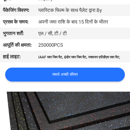
गुणवत्ता
पैकेजिंग विवरण:
प्लास्टिक फिल्म के साथ पैलेट द्वारा By
नियंत्रण
प्रसव के समय:
अपनी जमा राशि के बाद 15 दिनों के भीतर
भुगतान शर्तें:
एल / सी, टी / टी
संपर्क
करें
आपूर्ति की क्षमता:
250000PCS
हाई लाइट:
,
,
IAAF रबर जिम मैट
इंडोर रबर जिम मैट
स्क्वायर एपीडीएम रबर मैट;
एक
उद्धरण
सबसे अच्छी कीमत
का
अनुरोध
करें
साइटमैप