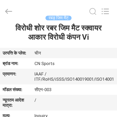
ChangNuo
New
Materials
Co.,
Ltd..
रबड़ जिम मैट
All
Rights
विरोधी शोर रबर जिम मैट स्क्वायर
घर
Reserved.
आकार विरोधी कंपन Vi
उत्पादों
उत्पत्ति के प्लेस:
चीन
हमारे
ब्रांड नाम:
CN Sports
बारे
प्रमाणन:
IAAF /
में
ITF/RoHS/iSSS/ISO140019001/ISO14001
मॉडल संख्या:
सीएन-003
कारखाना
न्यूनतम आदेश
/
भ्रमण
मात्रा:
मूल्य:
Inquiry