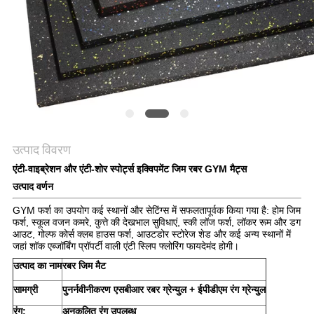
PRIVACY
POLICY
उत्पाद विवरण
एंटी-वाइब्रेशन और एंटी-शोर स्पोर्ट्स इक्विपमेंट जिम रबर GYM मैट्स
उत्पाद वर्णन
GYM फर्श का उपयोग कई स्थानों और सेटिंग्स में सफलतापूर्वक किया गया है: होम जिम
फर्श, स्कूल वजन कमरे, कुत्ते की देखभाल सुविधाएं, स्की लॉज फर्श, लॉकर रूम और डग
आउट, गोल्फ कोर्स क्लब हाउस फर्श, आउटडोर स्टोरेज शेड और कई अन्य स्थानों में
जहां शॉक एब्जॉर्बिंग प्रॉपर्टी वाली एंटी स्लिप फ्लोरिंग फायदेमंद होगी।
उत्पाद का नाम
रबर जिम मैट
सामग्री
पुनर्नवीनीकरण एसबीआर रबर ग्रेन्युल + ईपीडीएम रंग ग्रेन्युल
रंग
:
अनुकूलित रंग उपलब्ध