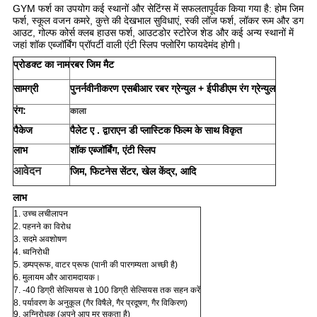
GYM फर्श का उपयोग कई स्थानों और सेटिंग्स में सफलतापूर्वक किया गया है: होम जिम
फर्श, स्कूल वजन कमरे, कुत्ते की देखभाल सुविधाएं, स्की लॉज फर्श, लॉकर रूम और डग
आउट, गोल्फ कोर्स क्लब हाउस फर्श, आउटडोर स्टोरेज शेड और कई अन्य स्थानों में
जहां शॉक एब्जॉर्बिंग प्रॉपर्टी वाली एंटी स्लिप फ्लोरिंग फायदेमंद होगी।
प्रोडक्ट का नाम
रबर जिम मैट
सामग्री
पुनर्नवीनीकरण एसबीआर रबर ग्रेन्युल + ईपीडीएम रंग ग्रेन्युल
रंग:
काला
पैकेज
पैलेट ए . द्वारा
एन डी प्लास्टिक फिल्म के साथ विकृत
लाभ
शॉक एब्जॉर्बिंग, एंटी स्लिप
आवेदन
जिम, फिटनेस सेंटर, खेल केंद्र, आदि
लाभ
1. उच्च लचीलापन
2. पहनने का विरोध
3. सदमे अवशोषण
4. ध्वनिरोधी
5. डम्पप्रूफ, वाटर प्रूफ (पानी की पारगम्यता अच्छी है)
6. मुलायम और आरामदायक।
7. -40 डिग्री सेल्सियस से 100 डिग्री सेल्सियस तक सहन करें
8. पर्यावरण के अनुकूल (गैर विषैले, गैर प्रदूषण, गैर विकिरण)
9. अग्निरोधक
(
अपने आप मर सकता है
)