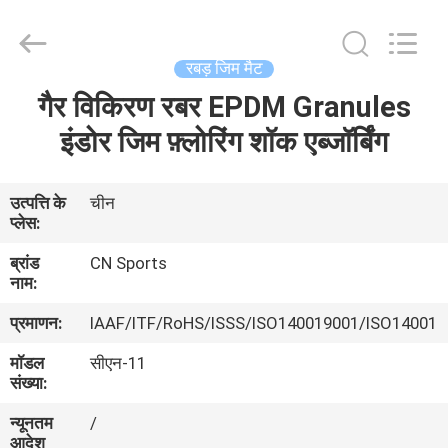
ChangNuo
New
Materials
Co.,
Ltd..
रबड़ जिम मैट
All
Rights
गैर विकिरण रबर EPDM Granules
घर
Reserved.
इंडोर जिम फ़्लोरिंग शॉक एब्जॉर्बिंग
उत्पादों
उत्पत्ति के
चीन
प्लेस:
हमारे
ब्रांड
CN Sports
बारे
नाम:
में
प्रमाणन:
IAAF/ITF/RoHS/ISSS/ISO140019001/ISO14001
मॉडल
सीएन-11
कारखाना
संख्या:
भ्रमण
न्यूनतम
/
आदेश