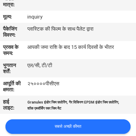
मात्रा:
गुणवत्ता
नियंत्रण
मूल्य:
inquiry
पैकेजिंग
प्लास्टिक की फिल्म के साथ पैलेट द्वारा
विवरण:
संपर्क
करें
प्रसव के
आपकी जमा राशि के बाद 15 कार्य दिवसों के भीतर
समय:
भुगतान
एल/सी, टी/टी
एक
शर्तें:
उद्धरण
आपूर्ति की
२५००००पीसीएस
का
क्षमता:
अनुरोध
हाई
,
,
Granules इंडोर जिम फ़्लोरिंग
गैर विकिरण EPDM इंडोर जिम फ़्लोरिंग
लाइट:
करें
शॉक एब्जॉर्बिंग रबर जिम मैट
सबसे अच्छी कीमत
साइटमैप