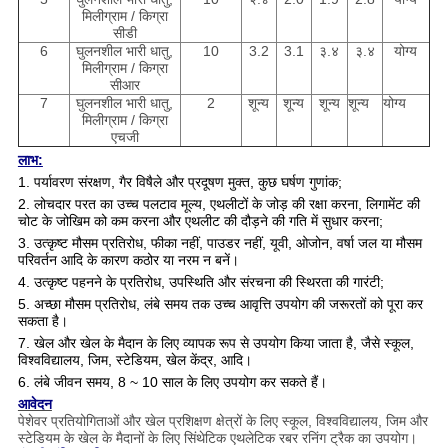
मिलीग्राम / किग्रा
सीडी
6
घुलनशील भारी धातु,
10
3.2
3.1
३.४
३.४
योग्य
मिलीग्राम / किग्रा
सीआर
7
घुलनशील भारी धातु,
2
शून्य
शून्य
शून्य
शून्य
योग्य
मिलीग्राम / किग्रा
एचजी
लाभ:
1. पर्यावरण संरक्षण, गैर विषैले और प्रदूषण मुक्त, कुछ घर्षण गुणांक;
2. लोचदार परत का उच्च पलटाव मूल्य, एथलीटों के जोड़ की रक्षा करना, लिगामेंट की
चोट के जोखिम को कम करना और एथलीट की दौड़ने की गति में सुधार करना;
3. उत्कृष्ट मौसम प्रतिरोध, फीका नहीं, पाउडर नहीं, यूवी, ओजोन, वर्षा जल या मौसम
परिवर्तन आदि के कारण कठोर या नरम न बनें।
4. उत्कृष्ट पहनने के प्रतिरोध, उपस्थिति और संरचना की स्थिरता की गारंटी;
5. अच्छा मौसम प्रतिरोध, लंबे समय तक उच्च आवृत्ति उपयोग की जरूरतों को पूरा कर
सकता है।
7. खेल और खेल के मैदान के लिए व्यापक रूप से उपयोग किया जाता है, जैसे स्कूल,
विश्वविद्यालय, जिम, स्टेडियम, खेल केंद्र, आदि।
6. लंबे जीवन समय, 8 ~ 10 साल के लिए उपयोग कर सकते हैं।
आवेदन
पेशेवर प्रतियोगिताओं और खेल प्रशिक्षण क्षेत्रों के लिए स्कूल, विश्वविद्यालय, जिम और
स्टेडियम के खेल के मैदानों के लिए सिंथेटिक एथलेटिक रबर रनिंग ट्रैक का उपयोग।