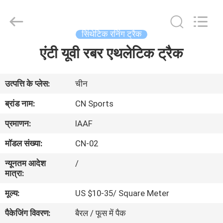
ChangNuo
New
Materials
Co.,
Ltd..
सिंथेटिक रनिंग ट्रैक
All
Rights
एंटी यूवी रबर एथलेटिक ट्रैक
घर
Reserved.
उत्पादों
उत्पत्ति के प्लेस:
चीन
ब्रांड नाम:
CN Sports
हमारे
प्रमाणन:
IAAF
बारे
मॉडल संख्या:
CN-02
में
न्यूनतम आदेश
/
मात्रा:
कारखाना
मूल्य:
US $10-35/ Square Meter
भ्रमण
पैकेजिंग विवरण:
बैरल / फूस में पैक