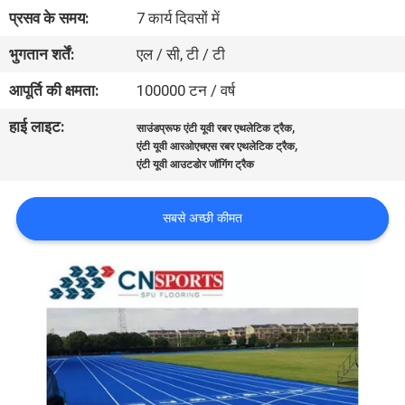
गुणवत्ता
प्रसव के समय:
7 कार्य दिवसों में
नियंत्रण
भुगतान शर्तें:
एल / सी, टी / टी
आपूर्ति की क्षमता:
100000 टन / वर्ष
संपर्क
हाई लाइट:
,
साउंडप्रूफ एंटी यूवी रबर एथलेटिक ट्रैक
करें
,
एंटी यूवी आरओएचएस रबर एथलेटिक ट्रैक
एंटी यूवी आउटडोर जॉगिंग ट्रैक
एक
सबसे अच्छी कीमत
उद्धरण
का
अनुरोध
करें
साइटमैप