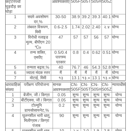
S05F
S05T
S05H
S05Z
कट्टरपंथी
आवश्यकताएं
घुड़दौड़ का
घोड़ा
1
सदमे अवशोषण
30-50
38.9
39.2
39.3
40.1
योग्य
दर,%
2
लंबवत विरूपण,
0.6-2.5
1.74
2.02
2.40
२.४
योग्य
मिमी
3
विरोधी स्लाइड
47
57
57
56
57
योग्य
मूल्य, बीपीएन 20
℃≥
4
तन्य शक्ति,
0.5/0.4
0.8
0.4
0.62
0.51
योग्य
पारगम्य
एमपीए
प्रकार
5
तन्यता बढ़ाव,%
40
76.7
46
54.3
52.8
योग्य
6
ज्वाला मंदक स्तर
मैं
मैं
मैं
मैं
मैं
योग्य
7
मोटाई, मिमी
१३
13.1
१३.०
13.1
१३.०
योग्य
धारावाहिक
परीक्षण परियोजना
मानक
CN-
CN-
CN-
CN-
न्यायाधीश
S05F
S05T
S05H
S05Z
संख्या
आवश्यकताएं
1
बेंजीन, जी / किग्रा
0.05
शून्य
शून्य
शून्य
शून्य
योग्य
2
बीटीएक्स, जी / किग्रा
0.05
शून्य
शून्य
शून्य
शून्य
योग्य
3
टोल्यूनि
0.2
शून्य
शून्य
शून्य
शून्य
योग्य
डायसोसायनेट,%
4
घुलनशील भारी धातु,
90
शून्य
शून्य
शून्य
शून्य
योग्य
मिलीग्राम / किग्रा
पंजाब
5
घुलनशील भारी धातु,
10
२.४
2.0
1.9
2.8
योग्य