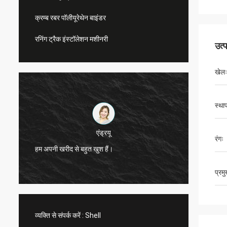
क्रम्ब रबर पॉलीयूरेथेन बाइंडर
रनिंग ट्रैक इंस्टॉलेशन मशीनरी
उत्
खेलः
स्था
एंड्रयू
रंगः
सीएन स्पो
हम अपनी खरीद से बहुत खुश हैं।
सेवाएं प
प्रम
व्यक्ति से संपर्क करें :
Shell