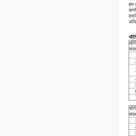
हम उ
कणों
हमार
अधि
भौति
सीर
संख्
सीर
संख्