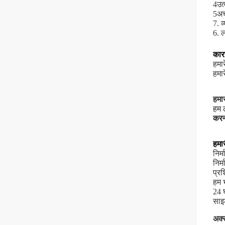
4उत्
5अच
7. व
6. 
कारख
हमार
हमा
हमा
हम ल
करन
हमार
निर्
निर्
प्रश
हम भ
24 घ
साइ
अक्स