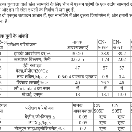
च्च गुणवत्ता वाले खेल सामग्री के लिए चीन में प्रथम श्रेणी के एक स्टॉप सामग्री आपू
 और हम भी खेल स्थलों के निर्माण में लगे हुए हैं.
े दो प्रमुख उत्पादन आधार हैं, एक नानजिंग में और दूसरा जियांगमेन में, और हमारी स
क है।
क गुणों के आंकड़े
ियल
मानक
CN-
CN-
परीक्षण परियोजना
या
आवश्यकताएँ
S05F
S05T
1
झटके अवशोषण दर,%
30-50
38.9
39.2
2
ऊर्ध्वाधर विरूपण, मिमी
0.6-2.5
1.74
2.02
एंटी स्लाइड
3
47
57
57
वैल्यू,बीपीएन20°C≥
4
तन्य शक्ति,Mpa ≥
0.5/0.4 पारगम्य प्रकार
0.8
0.4
5
खिंचाव लम्बाई,% ≥
40
76.7
46
6
लौ retardant का स्तर
मैं
मैं
मैं
7
मोटाई, एमएम
13
13.1
13.0
ियल
मानक
CN-
CN-
परीक्षण परियोजना
या
आवश्यकताएँ
S05F
S05T
1
बेंज़ीन,जी/किग्रा ≤
0.05
शून्य
शून्य
2
BTX,g/kg ≤
0.05
शून्य
शून्य
3
टोलुएन डाइआइसोसियनेट,% ≤
0.2
शून्य
शून्य