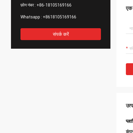
फ़ोन नंबर :
+86-18105169166
एक स
Whatsapp :
+8618105169166
संपर्क करें
उत्
प्ला
कंपन