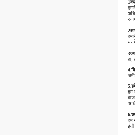
1क्य
हमार
अधिक
स्वा
2आप
हमा
भर म
3क्य
हां,
4
.
वि
जमी
5
.
हम
हम र
बाज
अच्छ
6.
क्
हम 
इंज