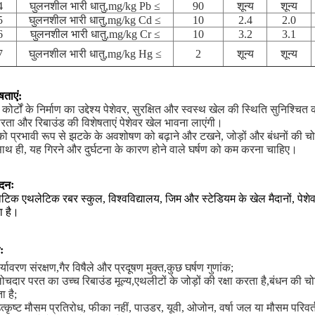
4
घुलनशील भारी धातु,mg/kg Pb ≤
90
शून्य
शून्य
5
घुलनशील भारी धातु,mg/kg Cd ≤
10
2.4
2.0
6
घुलनशील भारी धातु,mg/kg Cr ≤
10
3.2
3.1
7
घुलनशील भारी धातु,mg/kg Hg ≤
2
शून्य
शून्य
षताएं:
कोर्टों के निर्माण का उद्देश्य पेशेवर, सुरक्षित और स्वस्थ खेल की स्थिति सुनिश्चित
रता और रिबाउंड की विशेषताएं पेशेवर खेल भावना लाएंगी।
दे को प्रभावी रूप से झटके के अवशोषण को बढ़ाने और टखने, जोड़ों और बंधनों की
साथ ही, यह गिरने और दुर्घटना के कारण होने वाले घर्षण को कम करना चाहिए।
दनः
ेटिक एथलेटिक रबर स्कुल, विश्वविद्यालय, जिम और स्टेडियम के खेल मैदानों, पेशे
ा है।
ः
र्यावरण संरक्षण,गैर विषैले और प्रदूषण मुक्त,कुछ घर्षण गुणांक;
लोचदार परत का उच्च रिबाउंड मूल्य,एथलीटों के जोड़ों की रक्षा करता है,बंधन की
 है;
उत्कृष्ट मौसम प्रतिरोध, फीका नहीं, पाउडर, यूवी, ओजोन, वर्षा जल या मौसम परिव