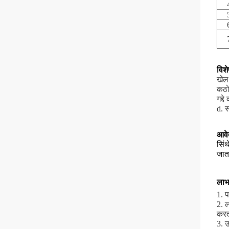
विशे
खेल 
कठो
गद्
d. 
आवे
सिंथ
जात
लाभ
1. प
2. 
करता
3. 