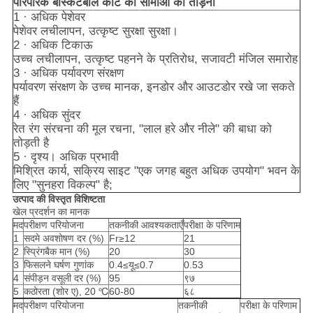
पारंपरिक बास्केटबॉल कोर्ट की सीमाओं को तोड़ना
1 · अधिक पेशेवर
पेशेवर लचीलापन, उत्कृष्ट सुरक्षा सुरक्षा।
2 · अधिक टिकाऊ
उच्च लचीलापन, उत्कृष्ट पहनने के प्रतिरोध, सजावटी मंजिल समारोह
3 · अधिक पर्यावरण संरक्षण
पर्यावरण संरक्षण के उच्च मानक, इनडोर और आउटडोर रखे जा सकते
हैं
4 · अधिक सुंदर
रेत रंग संरचना की मूल रचना, "लाल हरे और नीले" की बाधा को
तोड़ती है
5 · दृश्य। अधिक प्रभावी
मिश्रित कार्य, सक्रिय साइट "एक जगह बहुत अधिक उपयोग" भवन के
लिए "सुनहरा विकल्प" है;
उत्पाद की विस्तृत विशिष्टता
खेल प्रदर्शन का मानक
मद
परीक्षण परियोजना
तकनीकी आवश्यकताएँ
परीक्षा के परिणाम
1
सदमे अवशोषण दर (%)
Fr≥12
21
2
स्प्रिंगबैक मान (%)
20
30
3
फिसलने घर्षण गुणांक
0.4≤यू≤0.7
0.53
4
संपीड़न वसूली दर (%)
95
९७
5
कठोरता (शोर ए), 20 ℃
60-80
६८
मद
परीक्षण परियोजना
तकनीकी
परीक्षा के परिणाम