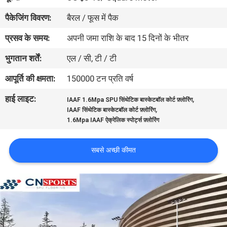
गुणवत्ता
पैकेजिंग विवरण:
बैरल / फूस में पैक
नियंत्रण
प्रसव के समय:
अपनी जमा राशि के बाद 15 दिनों के भीतर
भुगतान शर्तें:
एल / सी, टी / टी
संपर्क
करें
आपूर्ति की क्षमता:
150000 टन प्रति वर्ष
हाई लाइट:
,
IAAF 1.6Mpa SPU सिंथेटिक बास्केटबॉल कोर्ट फ़्लोरिंग
,
एक
IAAF सिंथेटिक बास्केटबॉल कोर्ट फ़्लोरिंग
1.6Mpa IAAF ऐक्रेलिक स्पोर्ट्स फ़्लोरिंग
उद्धरण
का
सबसे अच्छी कीमत
अनुरोध
करें
साइटमैप