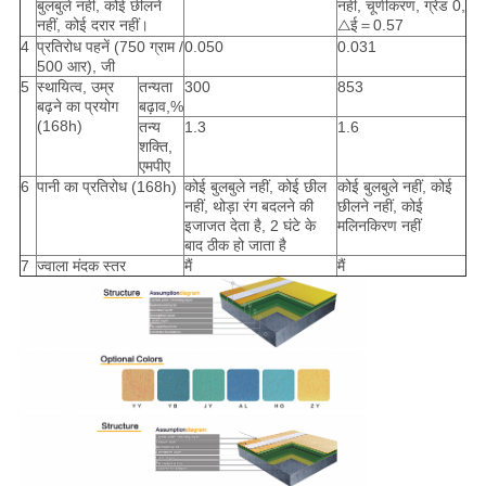
बुलबुले नहीं, कोई छीलने
नहीं, चूर्णीकरण, ग्रेड 0,
नहीं, कोई दरार नहीं।
△ई＝0.57
4
प्रतिरोध पहनें (750 ग्राम /
0.050
0.031
500 आर), जी
5
स्थायित्व, उम्र
तन्यता
300
853
बढ़ने का प्रयोग
बढ़ाव,%
(168h)
तन्य
1.3
1.6
शक्ति,
एमपीए
6
पानी का प्रतिरोध (168h)
कोई बुलबुले नहीं, कोई छील
कोई बुलबुले नहीं, कोई
नहीं, थोड़ा रंग बदलने की
छीलने नहीं, कोई
इजाजत देता है, 2 घंटे के
मलिनकिरण नहीं
बाद ठीक हो जाता है
7
ज्वाला मंदक स्तर
मैं
मैं