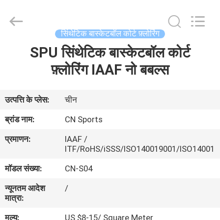
ChangNuo
New
Materials
Co.,
Ltd..
सिंथेटिक बास्केटबॉल कोर्ट फ़्लोरिंग
All
Rights
SPU सिंथेटिक बास्केटबॉल कोर्ट
घर
Reserved.
फ़्लोरिंग IAAF नो बबल्स
उत्पादों
उत्पत्ति के प्लेस:
चीन
हमारे
ब्रांड नाम:
CN Sports
बारे
प्रमाणन:
IAAF /
में
ITF/RoHS/iSSS/ISO140019001/ISO14001
मॉडल संख्या:
CN-S04
कारखाना
न्यूनतम आदेश
/
भ्रमण
मात्रा:
मूल्य:
US $8-15/ Square Meter