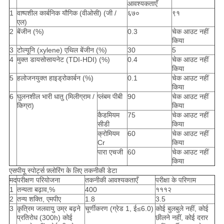
आवश्यकताएँ
1
वाष्पशील कार्बनिक यौगिक (वीओसी) (जी /
६७०
९१
एल)
2
बेंजीन (%)
0.3
चेक आउट नहीं
किया
3
टोल्यूनि (xylene) एथिल बेंजीन (%)
30
5
4
मुक्त डायसोसायनेट (TDI-HDI) (%)
0.4
चेक आउट नहीं
किया
5
हलोजनयुक्त हाइड्रोकार्बन (%)
0.1
चेक आउट नहीं
किया
6
घुलनशील भारी धातु (मिलीग्राम /
प्लंबम पीबी
90
चेक आउट नहीं
किग्रा)
किया
कैडमियम
75
चेक आउट नहीं
सीडी
किया
क्रोमियम
60
चेक आउट नहीं
Cr
किया
पारा एचजी
60
चेक आउट नहीं
किया
एसपीयू स्पोर्ट्स फ़्लोरिंग के लिए तकनीकी डेटा
मद
परीक्षण परियोजना
तकनीकी आवश्यकताएँ
परीक्षा के परिणाम
1
तन्यता बढ़ाव,%
400
१११२
2
तन्य शक्ति, एमपीए
1.8
3.5
3
कृत्रिम जलवायु उम्र बढ़ने
चूर्णीकरण (ग्रेड 1, ई≤6.0)
कोई बुलबुले नहीं, कोई
प्रतिरोध (300h) कोई
छीलने नहीं, कोई दरार