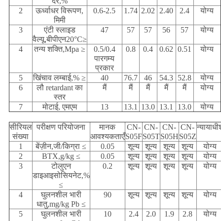
दर,%
2
ऊर्ध्वाधर विरूपण,
0.6-2.5
1.74
2.02
2.40
2.4
योग्य
मिमी
3
एंटी स्लाइड
47
57
57
56
57
योग्य
वैल्यू,बीपीएन20°C≥
4
तन्य शक्ति,Mpa ≥
0.5/0.4
0.8
0.4
0.62
0.51
योग्य
पारगम्य
प्रकार
5
खिंचाव लम्बाई,% ≥
40
76.7
46
54.3
52.8
योग्य
6
लौ retardant का
मैं
मैं
मैं
मैं
मैं
योग्य
स्तर
7
मोटाई, एमएम
13
13.1
13.0
13.1
13.0
योग्य
सीरियल
परीक्षण परियोजना
मानक
CN-
CN-
CN-
CN-
न्यायाधी
संख्या
आवश्यकताएँ
S05F
S05T
S05H
S05Z
1
बेंज़ीन,जी/किग्रा ≤
0.05
शून्य
शून्य
शून्य
शून्य
योग्य
2
BTX,g/kg ≤
0.05
शून्य
शून्य
शून्य
शून्य
योग्य
3
टोलुएन
0.2
शून्य
शून्य
शून्य
शून्य
योग्य
डाइआइसोसियनेट,%
≤
4
घुलनशील भारी
90
शून्य
शून्य
शून्य
शून्य
योग्य
धातु,mg/kg Pb ≤
5
घुलनशील भारी
10
2.4
2.0
1.9
2.8
योग्य