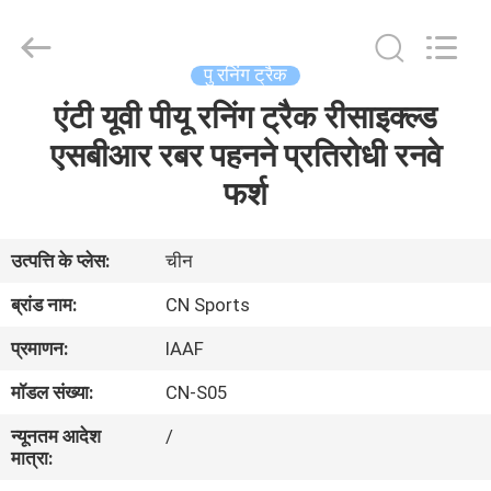
ChangNuo
New
Materials
Co.,
Ltd..
पु रनिंग ट्रैक
All
Rights
एंटी यूवी पीयू रनिंग ट्रैक रीसाइक्ल्ड
घर
Reserved.
एसबीआर रबर पहनने प्रतिरोधी रनवे
उत्पादों
फर्श
हमारे
उत्पत्ति के प्लेस:
चीन
बारे
ब्रांड नाम:
CN Sports
में
प्रमाणन:
IAAF
मॉडल संख्या:
CN-S05
कारखाना
न्यूनतम आदेश
/
भ्रमण
मात्रा: