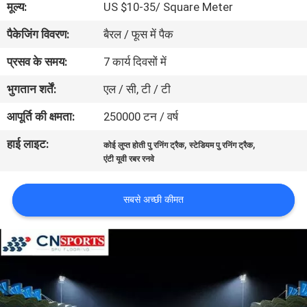
मूल्य:
US $10-35/ Square Meter
गुणवत्ता
पैकेजिंग विवरण:
बैरल / फूस में पैक
नियंत्रण
प्रसव के समय:
7 कार्य दिवसों में
संपर्क
भुगतान शर्तें:
एल / सी, टी / टी
करें
आपूर्ति की क्षमता:
250000 टन / वर्ष
हाई लाइट:
,
,
कोई लुप्त होती पु रनिंग ट्रैक
स्टेडियम पु रनिंग ट्रैक
एक
एंटी यूवी रबर रनवे
उद्धरण
का
सबसे अच्छी कीमत
अनुरोध
करें
साइटमैप