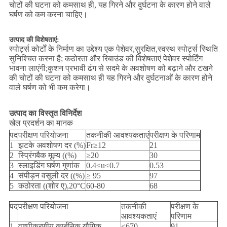
चोटों की घटना को कमसाथ ही, यह गिरने और दुर्घटना के कारण होने वाले
घर्षण को कम करना चाहिए।
उत्पाद की विशेषताएं:
स्पोर्ट्स कोर्टों के निर्माण का उद्देश्य एक पेशेवर,सुरक्षित,स्वस्थ स्पोर्ट्स स्थिति
सुनिश्चित करना है; कठोरता और रिबाउंड की विशेषताएं पेशेवर स्पोर्टिंग
भावना लाएंगी;कुशन प्रभावी ढंग से सदमे के अवशोषण को बढ़ाने और टखने
की चोटों की घटना को कमसाथ ही यह गिरने और दुर्घटनाओं के कारण होने
वाले घर्षण को भी कम करेगा।
उत्पाद का विस्तृत विनिर्देश
खेल प्रदर्शन का मानक
पद
परीक्षण परियोजना
तकनीकी आवश्यकताएं
परीक्षण के परिणाम
1
झटके अवशोषण दर (%)
Fr≥12
21
2
स्प्रिंगबैक मूल्य ((%)
≥20
30
3
स्लाइडिंग घर्षण गुणांक
0.4≤u≤0.7
0.53
4
संपीड़न वसूली दर ((%)
≥ 95
97
5
कठोरता ((शोर ए),20°C
60-80
68
पद
परीक्षण परियोजना
तकनीकी
परीक्षण के
आवश्यकताएं
परिणाम
1
वाष्पीकरणीय कार्बनिक यौगिक
≤670
91