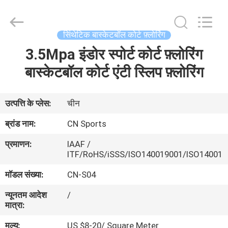
ChangNuo
New
Materials
Co.,
Ltd..
सिंथेटिक बास्केटबॉल कोर्ट फ़्लोरिंग
All
Rights
3.5Mpa इंडोर स्पोर्ट कोर्ट फ़्लोरिंग
घर
Reserved.
बास्केटबॉल कोर्ट एंटी स्लिप फ़्लोरिंग
उत्पादों
उत्पत्ति के प्लेस:
चीन
हमारे
ब्रांड नाम:
CN Sports
बारे
प्रमाणन:
IAAF /
में
ITF/RoHS/iSSS/ISO140019001/ISO14001
मॉडल संख्या:
CN-S04
कारखाना
न्यूनतम आदेश
/
भ्रमण
मात्रा:
मूल्य:
US $8-20/ Square Meter