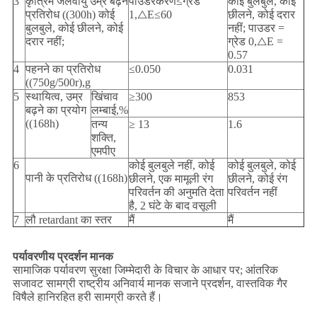
3
कृत्रिम जलवायु उम्र बढ़ने
पाउडरकरण≤ग्रेड
कोई बुलबुले, कोई
प्रतिरोध ((300h) कोई
1,△E≤60
छीलने, कोई दरार
बुलबुले, कोई छीलने, कोई
नहीं; पाउडर =
दरार नहीं;
ग्रेड 0,△E =
0.57
4
पहनने का प्रतिरोध
≤0.050
0.031
((750g/500r),g
5
स्थायित्व, उम्र
खिंचाव
≥300
853
बढ़ने का प्रयोग
लम्बाई,%
((168h)
तन्य
≥ 13
1.6
शक्ति,
एमपीए
6
कोई बुलबुले नहीं, कोई
कोई बुलबुले, कोई
पानी के प्रतिरोध ((168h)
छीलने, एक मामूली रंग
छीलने, कोई रंग
परिवर्तन की अनुमति देता
परिवर्तन नहीं
है, 2 घंटे के बाद वसूली
7
लौ retardant का स्तर
मैं
मैं
पर्यावरणीय प्रदर्शन मानक
सामाजिक पर्यावरण सुरक्षा जिम्मेदारी के विचार के आधार पर; आंतरिक
सजावट सामग्री राष्ट्रीय अनिवार्य मानक सजाने प्रदर्शन, वास्तविक गैर
विषैले हानिरहित हरी सामग्री करते हैं।