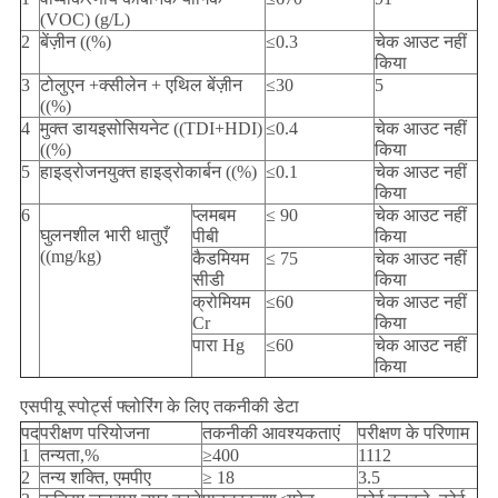
(VOC) (g/L)
2
बेंज़ीन ((%)
≤0.3
चेक आउट नहीं
किया
3
टोलुएन +क्सीलेन + एथिल बेंज़ीन
≤30
5
((%)
4
मुक्त डायइसोसियनेट ((TDI+HDI)
≤0.4
चेक आउट नहीं
((%)
किया
5
हाइड्रोजनयुक्त हाइड्रोकार्बन ((%)
≤0.1
चेक आउट नहीं
किया
6
प्लमबम
≤ 90
चेक आउट नहीं
घुलनशील भारी धातुएँ
पीबी
किया
((mg/kg)
कैडमियम
≤ 75
चेक आउट नहीं
सीडी
किया
क्रोमियम
≤60
चेक आउट नहीं
Cr
किया
पारा Hg
≤60
चेक आउट नहीं
किया
एसपीयू स्पोर्ट्स फ्लोरिंग के लिए तकनीकी डेटा
पद
परीक्षण परियोजना
तकनीकी आवश्यकताएं
परीक्षण के परिणाम
1
तन्यता,%
≥400
1112
2
तन्य शक्ति, एमपीए
≥ 18
3.5