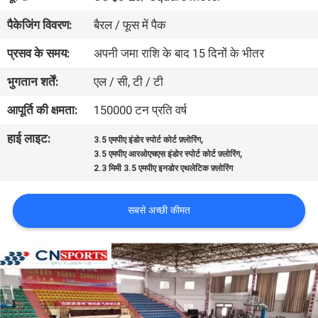
गुणवत्ता
पैकेजिंग विवरण:
बैरल / फूस में पैक
नियंत्रण
प्रसव के समय:
अपनी जमा राशि के बाद 15 दिनों के भीतर
भुगतान शर्तें:
एल / सी, टी / टी
संपर्क
करें
आपूर्ति की क्षमता:
150000 टन प्रति वर्ष
हाई लाइट:
,
3.5 एमपीए इंडोर स्पोर्ट कोर्ट फ़्लोरिंग
,
एक
3.5 एमपीए आरओएचएस इंडोर स्पोर्ट कोर्ट फ़्लोरिंग
2.3 मिमी 3.5 एमपीए इनडोर एथलेटिक फ़्लोरिंग
उद्धरण
का
सबसे अच्छी कीमत
अनुरोध
करें
साइटमैप