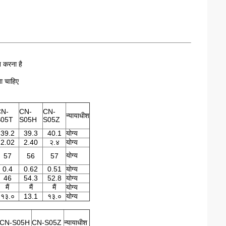
त करना है
ा चाहिए
CN-
CN-
CN-
न्यायाधीश
S05T
S05H
S05Z
39.2
39.3
40.1
योग्य
2.02
2.40
२.४
योग्य
योग्य
57
56
57
0.4
0.62
0.51
योग्य
46
54.3
52.8
योग्य
मैं
मैं
मैं
योग्य
१३.०
13.1
१३.०
योग्य
CN-S05H
CN-S05Z
न्यायाधीश