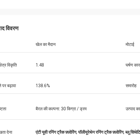
पाद विवरण
खेल का मैदान
मोटाई
क्षेत्र विकृति
1.48
घर्षण का
जैक्सन
े पर बढ़ावा
138.6%
समारोह
र्ट्स एक भरोसेमंद कंपनी है, उत्कृष्ट उत्पाद और
्रदान करती है।
ष्टता
बैरल की कल्पना: 30 किग्रा / ड्रम
उत्पाद क
ुखता देना
एंटी यूवी रनिंग ट्रैक फ़्लोरिंग
,
पॉलीयूरेथेन रनिंग ट्रैक फ़्लोरिंग
,
ब्लू सिंथेट