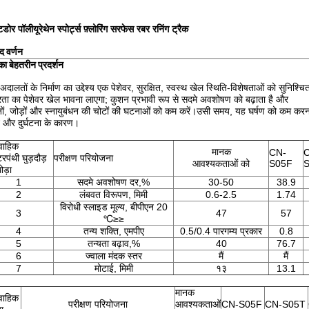
ोर पॉलीयूरेथेन स्पोर्ट्स फ़्लोरिंग सरफेस रबर रनिंग ट्रैक
द वर्णन
 का बेहतरीन प्रदर्शन
अदालतों के निर्माण का उद्देश्य एक पेशेवर, सुरक्षित, स्वस्थ खेल स्थिति-विशेषताओं को सुनिश्चि
ता का पेशेवर खेल भावना लाएगा; कुशन प्रभावी रूप से सदमे अवशोषण को बढ़ाता है और
ं, जोड़ों और स्नायुबंधन की चोटों की घटनाओं को कम करें।उसी समय, यह घर्षण को कम करन
े और दुर्घटना के कारण।
वाहिक
मानक
CN-
रपंथी घुड़दौड़
परीक्षण परियोजना
आवश्यकताओं को
S05F
ोड़ा
1
सदमे अवशोषण दर,%
30-50
38.9
2
लंबवत विरूपण, मिमी
0.6-2.5
1.74
विरोधी स्लाइड मूल्य, बीपीएन 20
3
47
57
℃≥≥
4
तन्य शक्ति, एमपीए
0.5/0.4 पारगम्य प्रकार
0.8
5
तन्यता बढ़ाव,%
40
76.7
6
ज्वाला मंदक स्तर
मैं
मैं
7
मोटाई, मिमी
१३
13.1
मानक
वाहिक
परीक्षण परियोजना
आवश्यकताओं
CN-S05F
CN-S05T