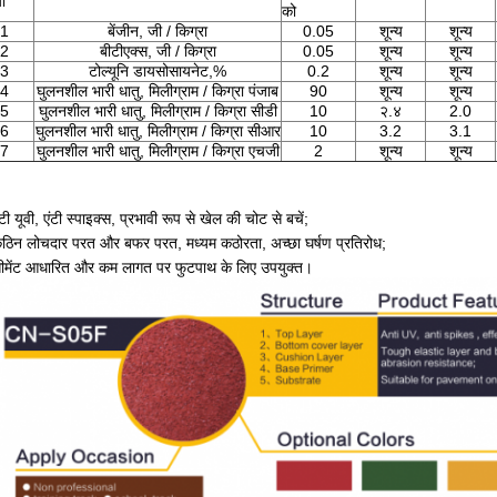
या
को
1
बेंजीन, जी / किग्रा
0.05
शून्य
शून्य
2
बीटीएक्स, जी / किग्रा
0.05
शून्य
शून्य
3
टोल्यूनि डायसोसायनेट,%
0.2
शून्य
शून्य
4
घुलनशील भारी धातु, मिलीग्राम / किग्रा पंजाब
90
शून्य
शून्य
5
घुलनशील भारी धातु, मिलीग्राम / किग्रा सीडी
10
२.४
2.0
6
घुलनशील भारी धातु, मिलीग्राम / किग्रा सीआर
10
3.2
3.1
7
घुलनशील भारी धातु, मिलीग्राम / किग्रा एचजी
2
शून्य
शून्य
टी यूवी, एंटी स्पाइक्स, प्रभावी रूप से खेल की चोट से बचें;
ठिन लोचदार परत और बफर परत, मध्यम कठोरता, अच्छा घर्षण प्रतिरोध;
ीमेंट आधारित और कम लागत पर फुटपाथ के लिए उपयुक्त।