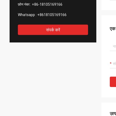
फ़ोन नंबर :
+86-18105169166
Whatsapp :
+8618105169166
एक स
संपर्क करें
उत्