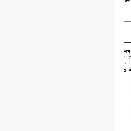
संख्
लाभ
1. एं
2. क
3. स