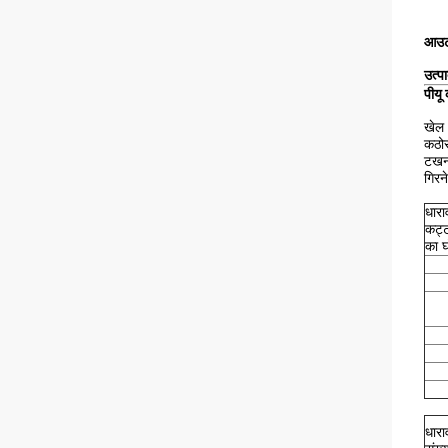
आउटड
उत्पा
पीयू
खेल 
कठोर
टखनो
गिरन
धारा
कट्ट
का घ
धारा