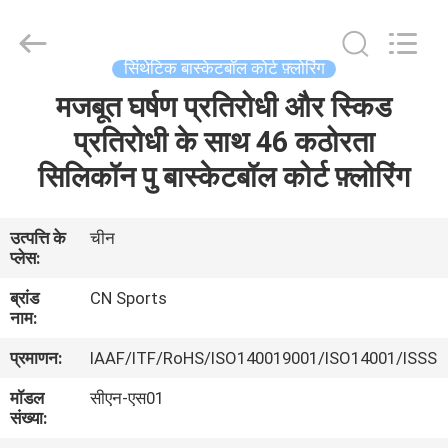
ChangNuo
New
Materials
Co.,
Ltd..
सिंथेटिक बास्केटबॉल कोर्ट फ़्लोरिंग
All
Rights
मजबूत घर्षण प्रतिरोधी और स्किड
घर
Reserved.
प्रतिरोधी के साथ 46 कठोरता
उत्पादों
सिलिकॉन पु बास्केटबॉल कोर्ट फ़्लोरिंग
हमारे
उत्पत्ति के
चीन
प्लेस:
बारे
ब्रांड
CN Sports
में
नाम:
प्रमाणन:
IAAF/ITF/RoHS/ISO140019001/ISO14001/ISSS
कारखाना
मॉडल
सीएन-एस01
भ्रमण
संख्या: