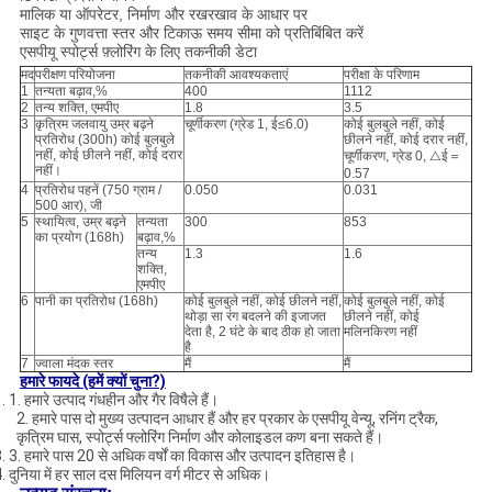
मालिक या ऑपरेटर, निर्माण और रखरखाव के आधार पर
साइट के गुणवत्ता स्तर और टिकाऊ समय सीमा को प्रतिबिंबित करें
एसपीयू स्पोर्ट्स फ़्लोरिंग के लिए तकनीकी डेटा
मद
परीक्षण परियोजना
तकनीकी आवश्यकताएं
परीक्षा के परिणाम
1
तन्यता बढ़ाव,%
400
1112
2
तन्य शक्ति, एमपीए
1.8
3.5
3
कृत्रिम जलवायु उम्र बढ़ने
चूर्णीकरण (ग्रेड 1, ई≤6.0)
कोई बुलबुले नहीं, कोई
प्रतिरोध (300h) कोई बुलबुले
छीलने नहीं, कोई दरार नहीं,
नहीं, कोई छीलने नहीं, कोई दरार
चूर्णीकरण, ग्रेड 0, △ई＝
नहीं।
0.57
4
प्रतिरोध पहनें (750 ग्राम /
0.050
0.031
500 आर), जी
5
स्थायित्व, उम्र बढ़ने
तन्यता
300
853
का प्रयोग (168h)
बढ़ाव,%
तन्य
1.3
1.6
शक्ति,
एमपीए
6
पानी का प्रतिरोध (168h)
कोई बुलबुले नहीं, कोई छीलने नहीं,
कोई बुलबुले नहीं, कोई
थोड़ा सा रंग बदलने की इजाजत
छीलने नहीं, कोई
देता है, 2 घंटे के बाद ठीक हो जाता
मलिनकिरण नहीं
है
7
ज्वाला मंदक स्तर
मैं
मैं
हमारे फायदे (हमें क्यों चुना?)
. 1. हमारे उत्पाद गंधहीन और गैर विषैले हैं।
2. हमारे पास दो मुख्य उत्पादन आधार हैं और हर प्रकार के एसपीयू वेन्यू, रनिंग ट्रैक,
कृत्रिम घास, स्पोर्ट्स फ्लोरिंग निर्माण और कोलाइडल कण बना सकते हैं।
. 3. हमारे पास 20 से अधिक वर्षों का विकास और उत्पादन इतिहास है।
. दुनिया में हर साल दस मिलियन वर्ग मीटर से अधिक।