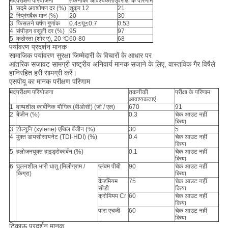
मद
परीक्षण परियोजना
तकनीकी आवश्यकताएं
परीक्षा के परिणाम
1
सदमे अवशोषण दर (%)
शुक्र 12
21
2
स्प्रिंगबैक मान (%)
20
30
3
फिसलने घर्षण गुणांक
0.4≤यू≤0.7
0.53
4
संपीड़न वसूली दर (%)
95
97
5
कठोरता (शोर ए), 20 ℃
60-80
68
पर्यावरण प्रदर्शन मानक
सामाजिक पर्यावरण सुरक्षा जिम्मेदारी के विचारों के आधार पर
आंतरिक सजावट सामग्री राष्ट्रीय अनिवार्य मानक सजाने के लिए, वास्तविक गैर विषैले
हानिरहित हरी सामग्री करें।
एसपीयू का मानक परीक्षण परिणाम
मद
परीक्षण परियोजना
तकनीकी
परीक्षा के परिणाम
आवश्यकताएं
1
वाष्पशील कार्बनिक यौगिक (वीओसी) (जी / एल)
670
91
2
बेंजीन (%)
0.3
चेक आउट नहीं
किया
3
टोल्यूनि (xylene) एथिल बेंजीन (%)
30
5
4
मुक्त डायसोसायनेट (TDI-HDI) (%)
0.4
चेक आउट नहीं
किया
5
हलोजनयुक्त हाइड्रोकार्बन (%)
0.1
चेक आउट नहीं
किया
6
घुलनशील भारी धातु (मिलीग्राम /
प्लंबम पीबी
90
चेक आउट नहीं
किग्रा)
किया
कैडमियम
75
चेक आउट नहीं
सीडी
किया
क्रोमियम Cr
60
चेक आउट नहीं
किया
पारा एचजी
60
चेक आउट नहीं
किया
टिकाऊ प्रदर्शन मानक