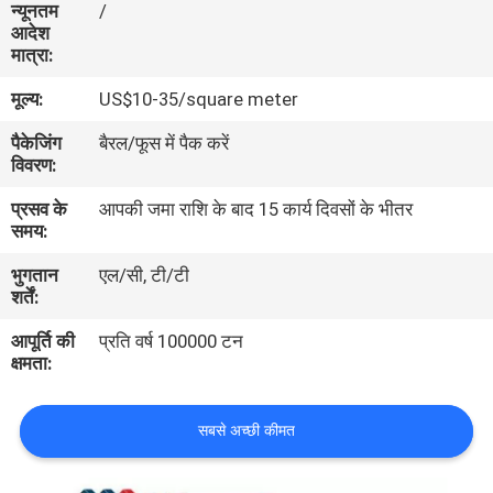
न्यूनतम
/
गुणवत्ता
आदेश
मात्रा:
नियंत्रण
मूल्य:
US$10-35/square meter
संपर्क
पैकेजिंग
बैरल/फूस में पैक करें
विवरण:
करें
प्रसव के
आपकी जमा राशि के बाद 15 कार्य दिवसों के भीतर
समय:
एक
भुगतान
एल/सी, टी/टी
उद्धरण
शर्तें:
का
आपूर्ति की
प्रति वर्ष 100000 टन
अनुरोध
क्षमता:
करें
सबसे अच्छी कीमत
साइटमैप