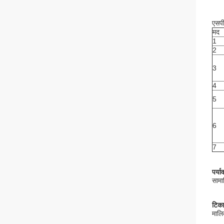
एसपीय
मद
1
2
3
4
5
6
7
पर्य
सामा
टिका
मालि