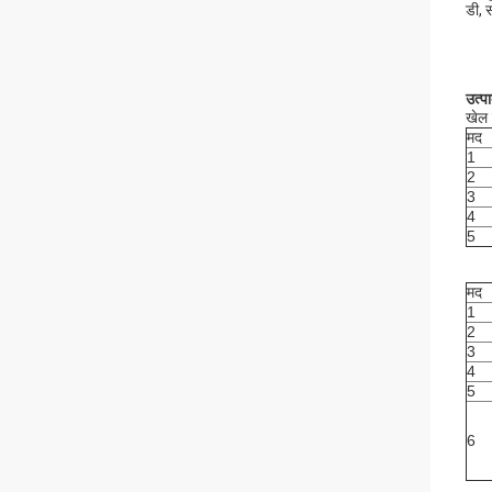
डी, 
उत्प
खेल 
मद
1
2
3
4
5
मद
1
2
3
4
5
6