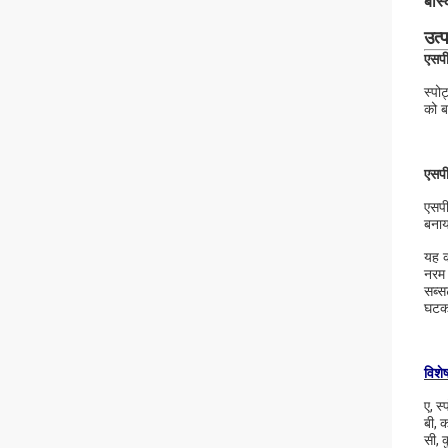
बास
उत्प
एसपी
स्पो
को ब
एसपी
एसपी
बनाय
यह क
नरम 
सब्स
घटक
विशे
ए, स्
बी, 
सी, 