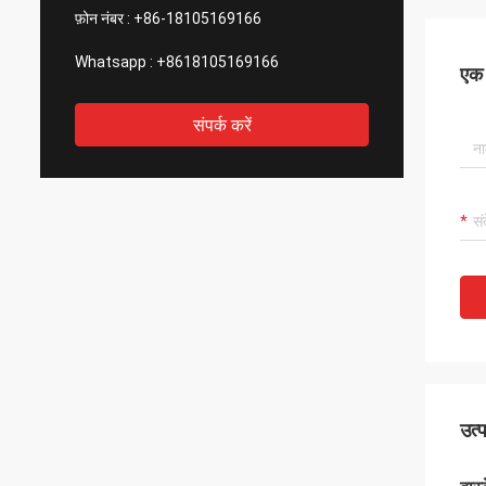
फ़ोन नंबर :
+86-18105169166
Whatsapp :
+8618105169166
एक स
संपर्क करें
उत्