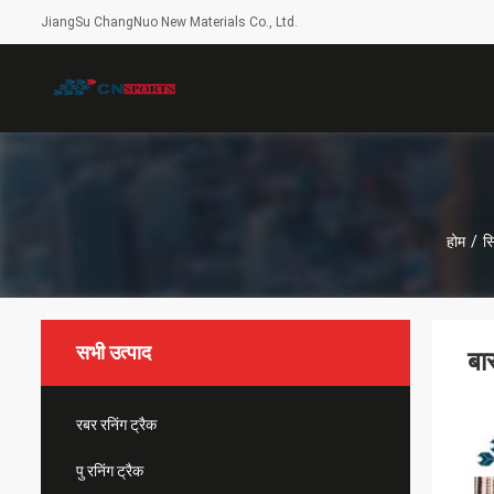
JiangSu ChangNuo New Materials Co., Ltd.
होम
/
सि
सभी उत्पाद
बा
रबर रनिंग ट्रैक
पु रनिंग ट्रैक