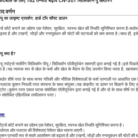
्केटबॉल के लिए 162 तन्यता बढ़ाव CN-S01 सिलिकॉन पु फ़्लोरिंग
ाद वर्णन
यू का उत्कृष्ट प्रदर्शन: हार्ड टॉप सॉफ्ट डाउन
र्ट्स कोर्ट बनाने का उद्देश्य एक पेशेवर, सुरक्षित, स्वस्थ खेल की स्थिति सुनिश्चित करना है
ढ़ाता है और टखनों, जोड़ों और स्नायुबंधन की चोटों की घटनाओं को कम करता है।साथ ही, इसे
यू क्या है?
यू स्पोर्ट्स फ्लोरिंग सिलिकॉन पीयू / सिलिकॉन पॉलीयूरेथेन सामग्री द्वारा बनाई गई है।इसे पिछले
ा है।यह व्यापक रूप से खेल के फर्श और खेल के मैदान के लिए उपयोग किया जाता है, खासकर बाह
ठोर शीर्ष परत के साथ मानव गतिकी और भौतिक विशेषताओं के फर्श प्रणाली पर आधारित एक ड
पलटाव कुशन निचली परत संरचना के साथ संयुक्त।यह कंक्रीट या डामर पर बिछाने के लिए उप
ट्रेट।कुशन परत एकल घटक संशोधित पॉलीयूरेथेन द्वारा बनाई गई है और दो के साथ शीर्ष पर ह
 संशोधित एक्रिलिक लचीलापन परत।
षता:
पोर्ट्स कोर्ट बनाने का उद्देश्य एक पेशेवर, सुरक्षित, स्वस्थ खेल स्थिति सुनिश्चित करना है।
कठोरता और पलटाव की विशेषताएं पेशेवर खेल भावना लाएगी।
कुशन प्रभावी रूप से सदमे अवशोषण को बढ़ाता है और टखनों, जोड़ों और स्नायुबंधन की चोटों क