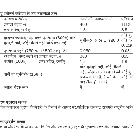
ू स्पोर्ट्स फ़्लोरिंग के लिए तकनीकी डेटा
परीक्षण परियोजना
तकनीकी आवश्यकताएं
परीक्षा 
तन्यता बढ़ाव,%
400
1112
तन्य शक्ति, एमपीए
1.8
3.5
कोई बुल
कृत्रिम जलवायु उम्र बढ़ने प्रतिरोध (300h) कोई
चूर्णीकरण (ग्रेड 1, ई≤6.0)
कोई दरा
बुलबुले नहीं, कोई छीलने नहीं, कोई दरार नहीं।
0, △ई
प्रतिरोध पहनें (750 ग्राम / 500 आर), जी
0.050
0.031
स्थायित्व, उम्र बढ़ने का
तन्यता बढ़ाव,%
300
853
प्रयोग (168h)
तन्य शक्ति, एमपीए
1.3
1.6
कोई बुलबुले नहीं, कोई छीलने
नहीं, थोड़ा सा रंग बदलने की
कोई बुल
पानी का प्रतिरोध (168h)
इजाजत देता है, 2 घंटे के
कोई मल
बाद ठीक हो जाता है
ज्वाला मंदक स्तर
मैं
मैं
ावरण प्रदर्शन मानक
जिक पर्यावरण सुरक्षा जिम्मेदारी के विचारों के आधार पर;आंतरिक सजावट सामग्री राष्ट्रीय अनिव
ऊ प्रदर्शन मानक
क या ऑपरेटर के आधार पर, निर्माण और रखरखाव;साइट के गुणवत्ता स्तर और टिकाऊ समय सीमा