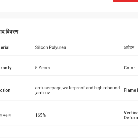
पाद विवरण
erial
Silicon Polyurea
आवेदन
ranty
5 Years
Color
जैक्सन
र्ट्स एक भरोसेमंद कंपनी है, उत्कृष्ट उत्पाद और
anti-seepage,waterproof and high rebound
ction
Flame 
,anti-uv
्रदान करती है।
Vertica
ता बढ़ाव
165%
Deform