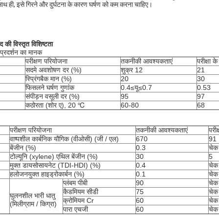
साथ ही, इसे गिरने और दुर्घटना के कारण घर्षण को कम करना चाहिए।
ाद की विस्तृत विशिष्टता
प्रदर्शन का मानक
परीक्षण परियोजना
तकनीकी आवश्यकताएं
परीक्षा क
सदमे अवशोषण दर (%)
शुक्र 12
21
स्प्रिंगबैक मान (%)
20
30
फिसलने घर्षण गुणांक
0.4≤यू≤0.7
0.53
संपीड़न वसूली दर (%)
95
97
कठोरता (शोर ए), 20 ℃
60-80
68
परीक्षण परियोजना
तकनीकी आवश्यकताएं
परीक
वाष्पशील कार्बनिक यौगिक (वीओसी) (जी / एल)
670
91
बेंजीन (%)
0.3
चेक
टोल्यूनि (xylene) एथिल बेंजीन (%)
30
5
मुक्त डायसोसायनेट (TDI-HDI) (%)
0.4
चेक
हलोजनयुक्त हाइड्रोकार्बन (%)
0.1
चेक
प्लंबम पीबी
90
चेक
कैडमियम सीडी
75
चेक
घुलनशील भारी धातु
क्रोमियम Cr
60
चेक
(मिलीग्राम / किग्रा)
पारा एचजी
60
चेक