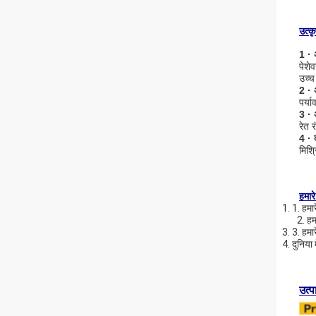
उत्कृ
1 · 
पेशेव
उच्च
2 · 
पर्य
3 · 
रेत 
4 · 
मिश्
हमारे
1. 1. हमार
2. हम
3. 3. हमा
4. दुनिया
उत्प