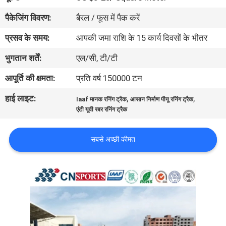
गुणवत्ता
पैकेजिंग विवरण:
बैरल / फूस में पैक करें
नियंत्रण
प्रसव के समय:
आपकी जमा राशि के 15 कार्य दिवसों के भीतर
भुगतान शर्तें:
एल/सी, टी/टी
संपर्क
करें
आपूर्ति की क्षमता:
प्रति वर्ष 150000 टन
हाई लाइट:
,
,
Iaaf मानक रनिंग ट्रैक
आसान निर्माण पीयू रनिंग ट्रैक
एक
एंटी यूवी रबर रनिंग ट्रैक
उद्धरण
सबसे अच्छी कीमत
का
अनुरोध
करें
साइटमैप