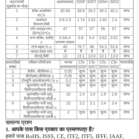
कट्टरपंथी
आवश्यकताएं
S05F
S05T
S05H
S05Z
घुड़दौड़ का घोड़ा
1
शॉक अवशोषण
30-50
38.9
39.2
39.3
40.1
योग्य
दर,%
2
ऊर्ध्वाधर
0.6-2.5
1.74
2.02
2.40
2.4
योग्य
विरूपण,मिमी
3
एंटी-स्लाइड मान,
47
57
57
56
57
योग्य
BPN20℃≥
4
तन्य शक्ति, एमपीए
0.5/0.4
0.8
0.4
0.62
0.51
योग्य
≥
पारगम्य प्रकार
5
तन्य बढ़ाव,% ≥
40
76.7
46
54.3
52.8
योग्य
6
ज्वाला मंदक स्तर
मैं
मैं
मैं
मैं
मैं
योग्य
7
मोटाई,मिमी
13
13.1
13.0
13.1
13.0
योग्य
धारावाहिक
परीक्षण परियोजना
मानक
CN-
CN-
CN-
CN-
न्यायाधीश
संख्या
आवश्यकताएं
S05F
S05T
S05H
S05Z
1
बेंजीन, जी/किग्रा ≤
0.05
शून्य
शून्य
शून्य
शून्य
योग्य
2
बीटीएक्स,जी/किग्रा ≤
0.05
शून्य
शून्य
शून्य
शून्य
योग्य
3
टोल्यूनि डायसोसायनेट,% ≤
0.2
शून्य
शून्य
शून्य
शून्य
योग्य
4
घुलनशील भारी धातु,
90
शून्य
शून्य
शून्य
शून्य
योग्य
मिलीग्राम/किग्रा पीबी ≤
5
घुलनशील भारी धातु,
10
2.4
2.0
1.9
2.8
योग्य
मिलीग्राम/किग्रा सीडी ≤
6
घुलनशील भारी धातु,
10
3.2
3.1
3.4
3.4
योग्य
मिलीग्राम/किग्रा सीआर ≤
7
घुलनशील भारी धातु,
2
शून्य
शून्य
शून्य
शून्य
योग्य
मिलीग्राम/किग्रा एचजी ≤
सामान्य प्रश्न
1. आपके पास किस प्रकार का प्रमाणपत्र है?
हमारे पास RoHS, ISSS, CE, ITF2, ITF5, IFFF, IAAF,