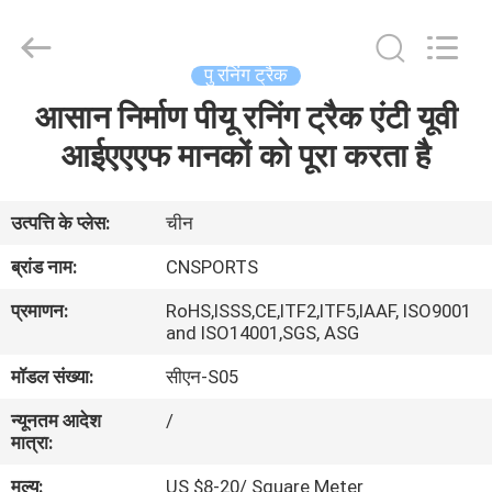
ChangNuo
New
Materials
Co.,
Ltd..
पु रनिंग ट्रैक
All
Rights
आसान निर्माण पीयू रनिंग ट्रैक एंटी यूवी
घर
Reserved.
आईएएएफ मानकों को पूरा करता है
उत्पादों
उत्पत्ति के प्लेस:
चीन
हमारे
ब्रांड नाम:
CNSPORTS
बारे
प्रमाणन:
RoHS,ISSS,CE,ITF2,ITF5,IAAF, ISO9001
में
and ISO14001,SGS, ASG
मॉडल संख्या:
सीएन-S05
कारखाना
न्यूनतम आदेश
/
भ्रमण
मात्रा:
मूल्य:
US $8-20/ Square Meter