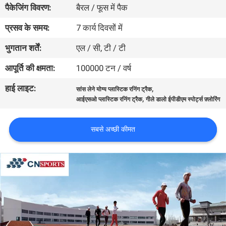
पैकेजिंग विवरण:
बैरल / फूस में पैक
गुणवत्ता
नियंत्रण
प्रसव के समय:
7 कार्य दिवसों में
भुगतान शर्तें:
एल / सी, टी / टी
संपर्क
आपूर्ति की क्षमता:
100000 टन / वर्ष
करें
हाई लाइट:
,
सांस लेने योग्य प्लास्टिक रनिंग ट्रैक
,
आईएसओ प्लास्टिक रनिंग ट्रैक
गीले डालो ईपीडीएम स्पोर्ट्स फ़्लोरिंग
एक
उद्धरण
सबसे अच्छी कीमत
का
अनुरोध
करें
साइटमैप