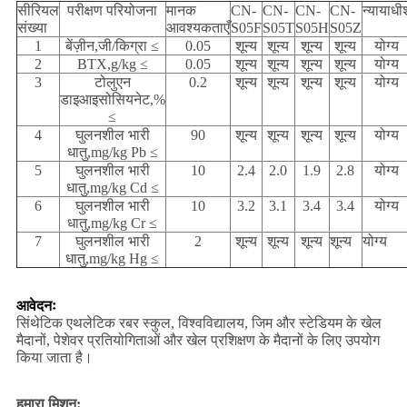
सीरियल
परीक्षण परियोजना
मानक
CN-
CN-
CN-
CN-
न्यायाधी
संख्या
आवश्यकताएँ
S05F
S05T
S05H
S05Z
1
बेंज़ीन,जी/किग्रा ≤
0.05
शून्य
शून्य
शून्य
शून्य
योग्य
2
BTX,g/kg ≤
0.05
शून्य
शून्य
शून्य
शून्य
योग्य
3
टोलुएन
0.2
शून्य
शून्य
शून्य
शून्य
योग्य
डाइआइसोसियनेट,%
≤
4
घुलनशील भारी
90
शून्य
शून्य
शून्य
शून्य
योग्य
धातु,mg/kg Pb ≤
5
घुलनशील भारी
10
2.4
2.0
1.9
2.8
योग्य
धातु,mg/kg Cd ≤
6
घुलनशील भारी
10
3.2
3.1
3.4
3.4
योग्य
धातु,mg/kg Cr ≤
7
घुलनशील भारी
2
शून्य
शून्य
शून्य
शून्य
योग्य
धातु,mg/kg Hg ≤
आवेदनः
सिंथेटिक एथलेटिक रबर स्कुल, विश्वविद्यालय, जिम और स्टेडियम के खेल
मैदानों, पेशेवर प्रतियोगिताओं और खेल प्रशिक्षण के मैदानों के लिए उपयोग
किया जाता है।
हमारा मिशन: