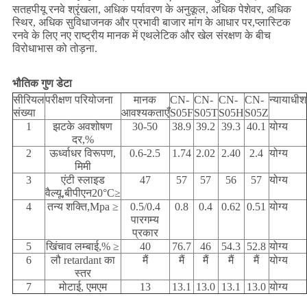
सतहपीयू रनवे श्रृंखला, अधिक पर्यावरण के अनुकूल, अधिक पेशेवर, अधिक
स्थिर, अधिक सुविधाजनक और प्रभावी बाजार मांग के आधार पर,प्लास्टिक
रनवे के लिए नए राष्ट्रीय मानक में एथलेटिक और खेल संरक्षण के बीच
विरोधाभास को तोड़ना.
भौतिक गुण डेटा
सीरियल
परीक्षण परियोजना
मानक
CN-
CN-
CN-
CN-
न्यायाधीश
संख्या
आवश्यकताएँ
S05F
S05T
S05H
S05Z
1
झटके अवशोषण
30-50
38.9
39.2
39.3
40.1
योग्य
दर,%
2
ऊर्ध्वाधर विरूपण,
0.6-2.5
1.74
2.02
2.40
2.4
योग्य
मिमी
3
एंटी स्लाइड
47
57
57
56
57
योग्य
वैल्यू,बीपीएन20°C≥
4
तन्य शक्ति,Mpa ≥
0.5/0.4
0.8
0.4
0.62
0.51
योग्य
पारगम्य
प्रकार
5
खिंचाव लम्बाई,% ≥
40
76.7
46
54.3
52.8
योग्य
6
लौ retardant का
मैं
मैं
मैं
मैं
मैं
योग्य
स्तर
7
मोटाई, एमएम
13
13.1
13.0
13.1
13.0
योग्य