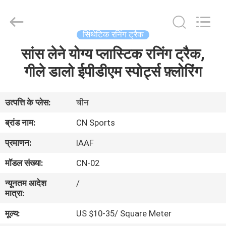
ChangNuo
New
Materials
Co.,
Ltd..
सिंथेटिक रनिंग ट्रैक
All
Rights
सांस लेने योग्य प्लास्टिक रनिंग ट्रैक,
घर
Reserved.
गीले डालो ईपीडीएम स्पोर्ट्स फ़्लोरिंग
उत्पादों
उत्पत्ति के प्लेस:
चीन
हमारे
ब्रांड नाम:
CN Sports
बारे
प्रमाणन:
IAAF
में
मॉडल संख्या:
CN-02
न्यूनतम आदेश
/
कारखाना
मात्रा:
भ्रमण
मूल्य:
US $10-35/ Square Meter